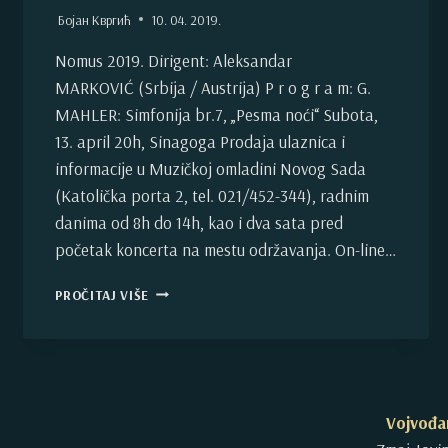
Бојан Квргић
10. 04. 2019.
Nomus 2019. Dirigent: Aleksandar
MARKOVIĆ (Srbija / Austrija) P r o g r a m: G.
MAHLER: Simfonija br.7, „Pesma noći“ Subota,
13. april 20h, Sinagoga Prodaja ulaznica i
informacije u Muzičkoj omladini Novog Sada
(Katolička porta 2, tel. 021/452-344), radnim
danima od 8h do 14h, kao i dva sata pred
početak koncerta na mestu održavanja. On-line…
VSO
PROČITAJ VIŠE
NA
NOMUS
FESTIVALU
Vojvođan