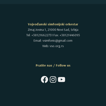
Vojvođanski simfonijski orkestar
Zmaj Jovina 1, 21000 Novi Sad, Srbija
Tel: +381216622731 Fax: +38121446095
Email: vsimfonic@gmail.com
Web: vso.org.rs
Pratite nas / Follow us
Facebook
Instagram
YouTube