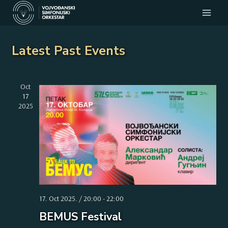
Skip
to
content
Latest Past Events
Oct
17
2025
17. Oct 2025. / 20:00
-
22:00
BEMUS Festival