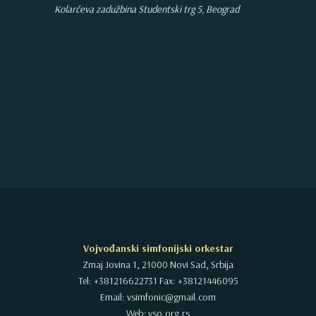
Kolarčeva zadužbina
Studentski trg 5, Beograd
Vojvođanski simfonijski orkestar
Zmaj Jovina 1, 21000 Novi Sad, Srbija
Tel: +381216622731 Fax: +38121446095
Email: vsimfonic@gmail.com
Web: vso.org.rs