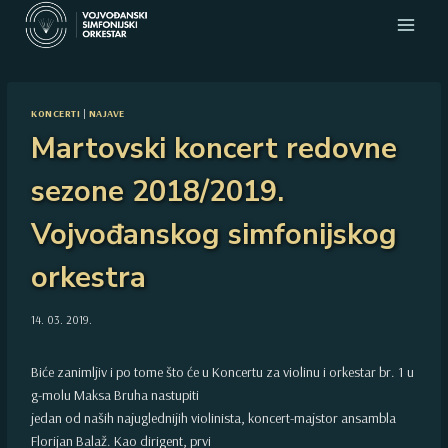
Skip
to
content
KONCERTI
|
NAJAVE
Martovski koncert redovne
sezone 2018/2019.
Vojvođanskog simfonijskog
orkestra
14. 03. 2019.
Biće zanimljiv i po tome što će u Koncertu za violinu i orkestar br. 1 u
g-molu Maksa Bruha nastupiti
jedan od naših najuglednijih violinista, koncert-majstor ansambla
Florijan Balaž. Kao dirigent, prvi