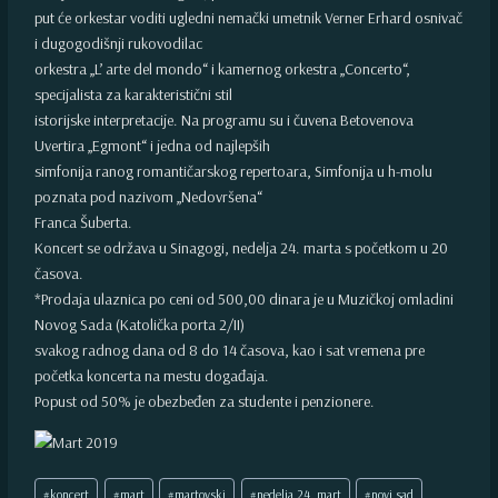
put će orkestar voditi ugledni nemački umetnik Verner Erhard osnivač
i dugogodišnji rukovodilac
orkestra „L’ arte del mondo“ i kamernog orkestra „Concerto“,
specijalista za karakteristični stil
istorijske interpretacije. Na programu su i čuvena Betovenova
Uvertira „Egmont“ i jedna od najlepših
simfonija ranog romantičarskog repertoara, Simfonija u h-molu
poznata pod nazivom „Nedovršena“
Franca Šuberta.
Koncert se održava u Sinagogi, nedelja 24. marta s početkom u 20
časova.
*Prodaja ulaznica po ceni od 500,00 dinara je u Muzičkoj omladini
Novog Sada (Katolička porta 2/II)
svakog radnog dana od 8 do 14 časova, kao i sat vremena pre
početka koncerta na mestu događaja.
Popust od 50% je obezbeđen za studente i penzionere.
Post
#
koncert
#
mart
#
martovski
#
nedelja 24. mart
#
novi sad