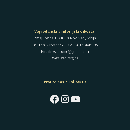
Vojvođanski simfonijski orkestar
Zmaj Jovina 1, 21000 Novi Sad, Srbija
Tel: +381216622731 Fax: +38121446095
Email: vsimfonic@gmail.com
Web: vso.org.rs
Pratite nas / Follow us
Facebook
Instagram
YouTube