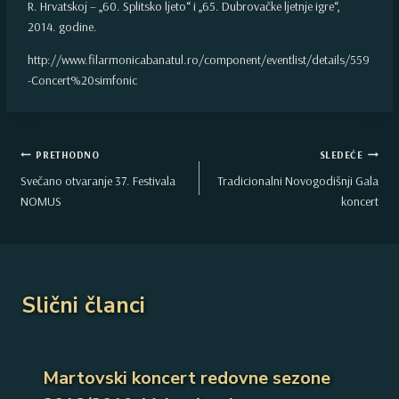
R. Hrvatskoj – „60. Splitsko ljeto“ i „65. Dubrovačke ljetnje igre“,
2014. godine.
http://www.filarmonicabanatul.ro/component/eventlist/details/559
-Concert%20simfonic
Kretanje
PRETHODNO
SLEDEĆE
Svečano otvaranje 37. Festivala
Tradicionalni Novogodišnji Gala
članka
NOMUS
koncert
Slični članci
Martovski koncert redovne sezone