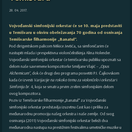
28. 04. 2017.
Vojvođanski simfonijski orkestar će se 10. maja predstaviti
u Temišvaru u okviru obeležavanja 70 godina od osnivanja
Temišvarske filharmonije „Banatul“.
Pod dirigentskom palicom Mikice Jevtića, sa simfoničarim će
nastupiti mlada i prespektivna violončelistkinja Alina Holender.
Vojvođanski simfonijski orkestar će temišvarsku publiku upoznati sa
delom naše savremene kompozitorke Smiljane Vlajić –
„Opus
Alchemicum“
, dok će drugi deo programa posvetiti P.I. Čajkovskom
kada će izvesti
Varijacije na rokoko temu za violončelo i orkestar
i
Simfoniju br. 4
, koja se smatra prvim zrelim simfonijskim delom
ovog kompozitora.
Poziv iz Temišvarske filharmonije „Banatul“ za Vojvođanski
simfonijski orkestar predstavlja izuzetnu čast kao i priliku za
međunarodnu promociju našeg orkestra i naše zemlje. Od svog
osnivanja (2011) Vojvođanski simfonijski orkestar beleži dva
međunarodna nastupa na prestižnim festivalima umetničke muzike u