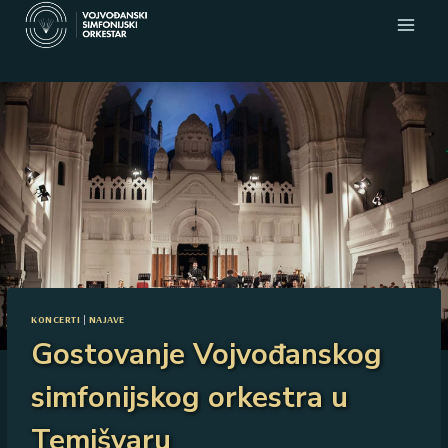
Skip
to
content
KONCERTI
|
NAJAVE
Gostovanje Vojvođanskog
simfonijskog orkestra u
Temišvaru