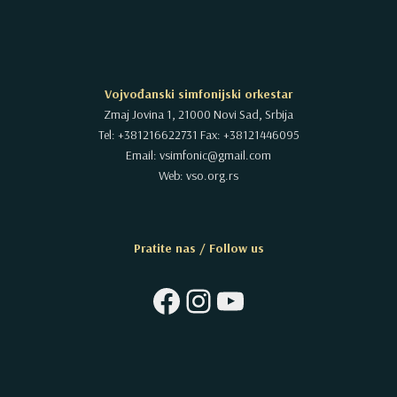
Vojvođanski simfonijski orkestar
Zmaj Jovina 1, 21000 Novi Sad, Srbija
Tel: +381216622731 Fax: +38121446095
Email: vsimfonic@gmail.com
Web: vso.org.rs
Pratite nas / Follow us
Facebook
Instagram
YouTube