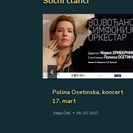
Slični članci
017/18.
Polina Osetinska, koncert
17. mart
Vanja Ćirić
06. 03. 2023.