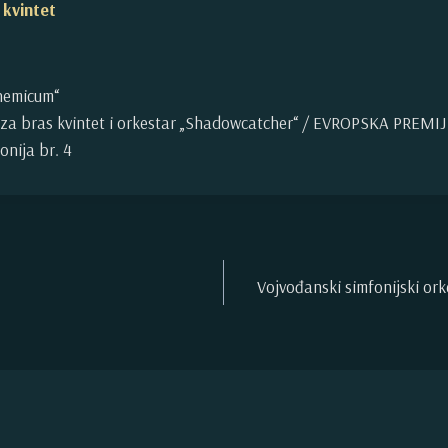
 kvintet
chemicum“
 za bras kvintet i orkestar „Shadowcatcher“ / EVROPSKA PREMI
fonija br. 4
Vojvođanski simfonijski ork