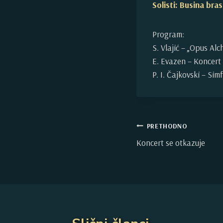
Solisti: Busina bras
Program:
S. Vlajić – „Opus Al
E. Evazen – Koncert
P. I. Čajkovski – Sim
Kretanje
PRETHODNO
Koncert se otkazuje
članka