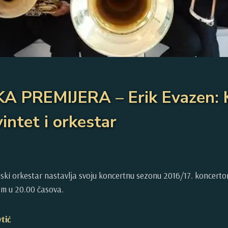
 PREMIJERA – Erik Evazen: 
vintet i orkestar
jski orkestar nastavlja svoju koncertnu sezonu 2016/17. koncerto
m u 20.00 časova.
vtić