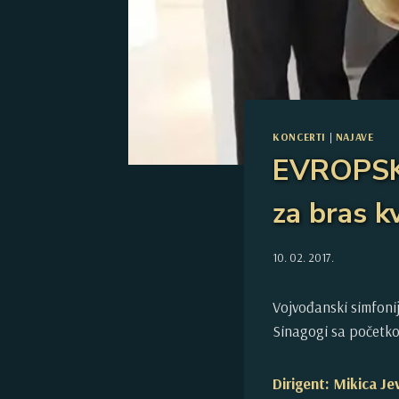
KONCERTI
|
NAJAVE
EVROPSKA
za bras k
10. 02. 2017.
Vojvođanski simfoni
Sinagogi sa početko
Dirigent: Mikica Je