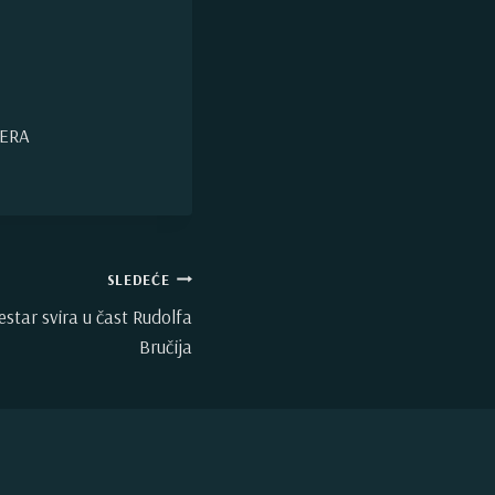
JERA
SLEDEĆE
estar svira u čast Rudolfa
Bručija