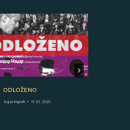
ODLOŽENO
NOMUS 
oktobar
Бојан Квргић
11. 03. 2020.
Бојан Кврги